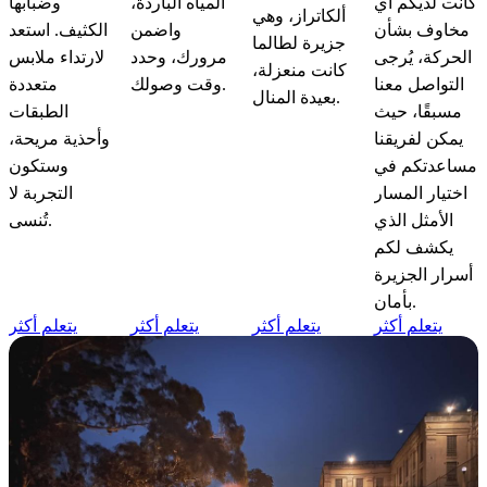
المياه الباردة،
وضبابها
كانت لديكم أي
ألكاتراز، وهي
واضمن
الكثيف. استعد
مخاوف بشأن
جزيرة لطالما
مرورك، وحدد
لارتداء ملابس
الحركة، يُرجى
كانت منعزلة،
وقت وصولك.
متعددة
التواصل معنا
بعيدة المنال.
الطبقات
مسبقًا، حيث
وأحذية مريحة،
يمكن لفريقنا
وستكون
مساعدتكم في
التجربة لا
اختيار المسار
تُنسى.
الأمثل الذي
يكشف لكم
أسرار الجزيرة
بأمان.
يتعلم أكثر
يتعلم أكثر
يتعلم أكثر
يتعلم أكثر