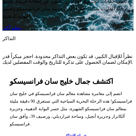
تُحيي حكايات الجزيرة. أما لمن يبحثون عن إطلالة فريدة، فتُتيح
رحلة القارب مناظر خلابة لأفق مدينة سان فرانسيسكو وجسر
البوابة الذهبية.
يتعلم أكثر
التذاكر
نظراً للإقبال الكبير، قد تكون بعض التذاكر محدودة. احجز مبكراً قدر
الإمكان لضمان الحصول على تذكرة للتاريخ والوقت المفضلين لديك.
اكتشف جمال خليج سان فرانسيسكو
انضم إلى مغامرة مشاهدة معالم سان فرانسيسكو في خليج سان
فرانسيسكو! هذه الرحلة البحرية السياحية التي تستغرق 90 دقيقة مليئة
بمعالم سان فرانسيسكو الشهيرة، مثل جسر البوابة الذهبية، وجزيرة
ألكاتراز وجزيرة أنجيل، وساحة غيرارديلي، ورصيف 39، وأفق سان
فرانسيسكو.
شراء التذاكر