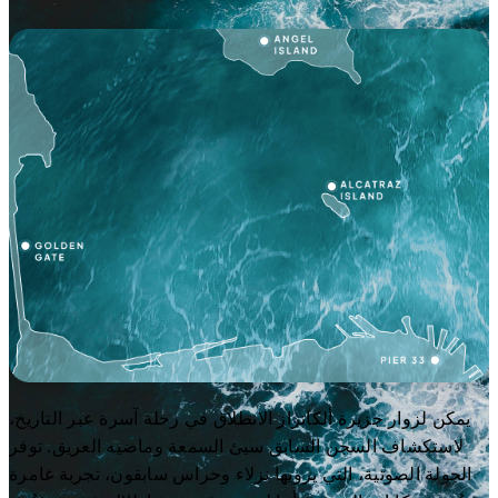
يمكن لزوار جزيرة ألكاتراز الانطلاق في رحلة آسرة عبر التاريخ،
لاستكشاف السجن السابق سيئ السمعة وماضيه العريق. توفر
الجولة الصوتية، التي يرويها نزلاء وحراس سابقون، تجربة غامرة