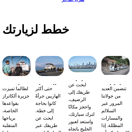
خطط لزيارتك
الاتجاهات
ابحث عن
الجدول
اعرف
إمكانية
حتى أكثر
لطالما تميزت
تتضمن العديد
ومواقف
طريقك إلى
الزمني
قبل أن
الوصول
الهاربين جرأةً
جزيرة ألكاتراز
من جولاتنا
الرصيف،
السيارات
كانوا بحاجة
بقواعدها
المرور عبر
والاتجاهات
تذهب
واحجز مكانًا
إلى خطة.
الخاصة،
السلالم
لترك سيارتك،
ابحث عن
برياحها
والمسارات
واستعد لعبور
طريقك عبر
المتقلبة
المظللة. إذا
الخليج باتجاه