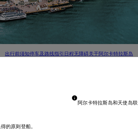
出行前须知
停车及路线指引
日程
无障碍
关于阿尔卡特拉斯岛
阿尔卡特拉斯岛和天使岛联合
先得的原则登船。