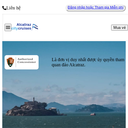
Liên hệ
Đăng nhập hoặc Tham gia Miễn phí
Mua vé
Là đơn vị duy nhất được ủy quyền tham
quan đảo Alcatraz.