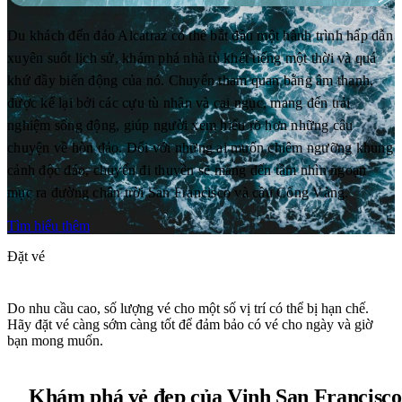
Du khách đến đảo Alcatraz có thể bắt đầu một hành trình hấp dẫn
xuyên suốt lịch sử, khám phá nhà tù khét tiếng một thời và quá
khứ đầy biến động của nó. Chuyến tham quan bằng âm thanh,
được kể lại bởi các cựu tù nhân và cai ngục, mang đến trải
nghiệm sống động, giúp người xem hiểu rõ hơn những câu
chuyện về hòn đảo. Đối với những ai muốn chiêm ngưỡng khung
cảnh độc đáo, chuyến đi thuyền sẽ mang đến tầm nhìn ngoạn
mục ra đường chân trời San Francisco và cầu Cổng Vàng.
Tìm hiểu thêm
Đặt vé
Do nhu cầu cao, số lượng vé cho một số vị trí có thể bị hạn chế.
Hãy đặt vé càng sớm càng tốt để đảm bảo có vé cho ngày và giờ
bạn mong muốn.
Khám phá vẻ đẹp của Vịnh San Francisco