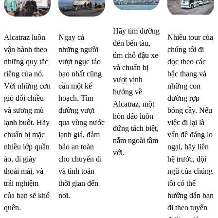
Hướng
Hãy tìm đường
Những
Lịch
Khả
Alcatraz luôn
Ngay cả
Nhiều tour của
dẫn
đến bến tàu,
điều cần
trình &
năng tiếp
vận hành theo
những người
chúng tôi đi
tìm chỗ đậu xe
đường đi
những quy tắc
vượt ngục táo
dọc theo các
biết
Hướng
cận
và chuẩn bị
và chỗ
riêng của nó.
bạo nhất cũng
bậc thang và
trước khi
dẫn
vượt vịnh
đậu xe
Với những cơn
cần một kế
những con
hướng về
đi
gió đổi chiều
hoạch. Tìm
đường rợp
Alcatraz, một
và sương mù
đường vượt
bóng cây. Nếu
hòn đảo luôn
lạnh buốt. Hãy
qua vùng nước
việc đi lại là
đứng tách biệt,
chuẩn bị mặc
lạnh giá, đảm
vấn đề đáng lo
nằm ngoài tầm
nhiều lớp quần
bảo an toàn
ngại, hãy liên
với.
áo, đi giày
cho chuyến đi
hệ trước, đội
thoải mái, và
và tính toán
ngũ của chúng
trải nghiệm
thời gian đến
tôi có thể
của bạn sẽ khó
nơi.
hướng dẫn bạn
quên.
đi theo tuyến