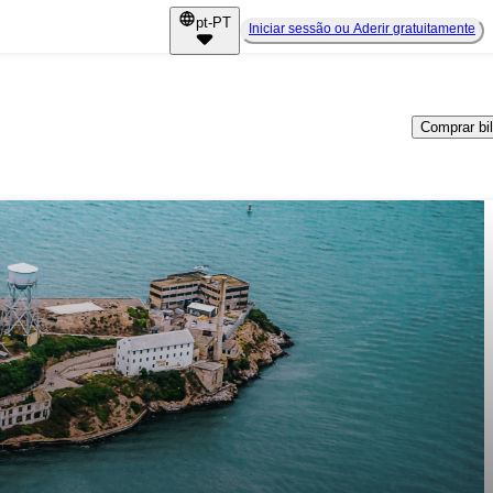
pt-PT
Iniciar sessão ou Aderir gratuitamente
Comprar bi