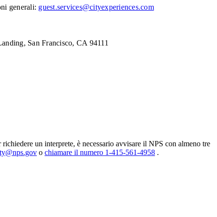
ni generali:
guest.services@cityexperiences.com
z Landing, San Francisco, CA 94111
er richiedere un interprete, è necessario avvisare il NPS con almeno tre
ity@nps.gov
o
chiamare il numero 1-415-561-4958
.