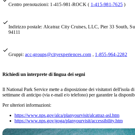
Centro prenotazioni: 1-415-981-ROCK (
1-415-981-7625
)
Indirizzo postale: Alcatraz City Cruises, LLC, Pier 33 South, S
94111
Gruppi:
acc-groups@cityexperiences.com
,
1-855-964-2282
Richiedi un interprete di lingua dei segni
Il National Park Service mette a disposizione dei visitatori dell'isola 
settimane di anticipo (via e-mail e/o telefono) per garantire la disponi
Per ulteriori informazioni:
https://www.nps.gov/alca/planyourvisit/alcatraz-asl.htm
https://www.nps.gov/goga/planyourvisit/accessibility.htm