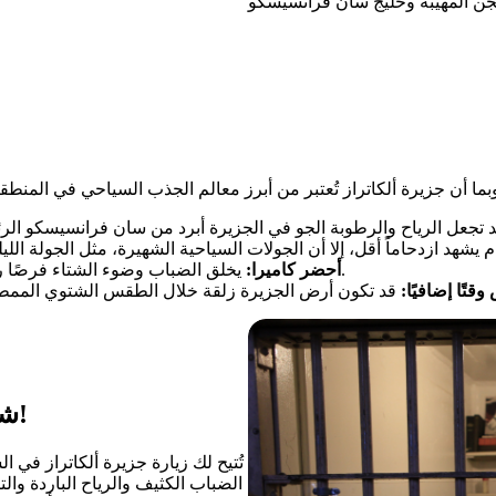
يخلق الضباب وضوء الشتاء فرصًا رائعة لالتقاط الصور، لذا لا تنسَ التقاط المناظر الطبيعية الكئيبة.
أحضر كاميرا:
تًا إضافيًا:
شاهد "الصخرة" مع رحلات ألكاتراز سيتي كروز!
تُتيح لك زيارة جزيرة ألكاتراز في 
الضباب الكثيف والرياح الباردة وال