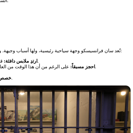
السجن المهيبة وخليج سان فرانسيسكو.
تُعد سان فرانسيسكو وجهة سياحية رئيسية، ولها أسباب وجيهة. وبما أن جزيرة ألكاتراز تُعتبر من أبرز معالم الجذب السياحي في المنطقة، فضع في اعتبارك ما يلي إذا كنت تخطط لزيارتها خلال فصل الشتاء:
قد تجعل الرياح والرطوبة الجو في الجزيرة أبرد من سان فرانسيسكو الرئيسية. يُنصح بارتداء ملابس متعددة الطبقات، وقبعات، وقفازات.
ارتدِ ملابس دافئة:
على الرغم من أن هذا الوقت من العام يشهد ازدحاماً أقل، إلا أن الجولات السياحية الشهيرة، مثل الجولة الليلية، قد تنفد تذاكرها. لذا، فإن حجز التذاكر مبكراً يضمن لك مكاناً.
احجز مسبقاً:
قد تكون أرض الجزيرة زلقة خلال الطقس الشتوي الممطر. ارتدِ أحذية متينة ومريحة، وخذ وقتك الكافي في الاستكشاف.
خصص وق