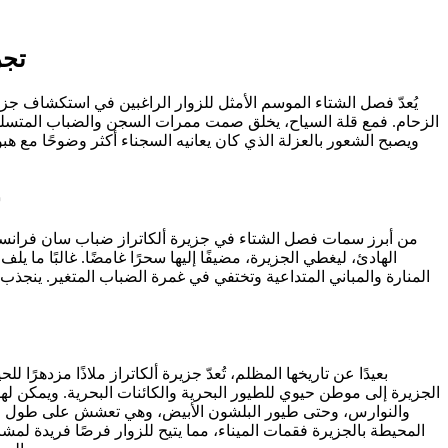
تجر
يُعدّ فصل الشتاء الموسم الأمثل للزوار الراغبين في استكشاف جزير
الزحام. فمع قلة السياح، يخلق صمت ممرات السجن والضباب المتسلل ب
ويصبح الشعور بالعزلة الذي كان يعانيه السجناء أكثر وضوحًا مع هبو
س
من أبرز سمات فصل الشتاء في جزيرة ألكاتراز ضباب سان فرانسي
الهادئ، ليغطي الجزيرة، مضيفًا إليها سحرًا غامضًا. غالبًا ما ي
المنارة والمباني المتداعية وتختفي في غمرة الضباب المتغير. ينجذب
بعيدًا عن تاريخها المظلم، تُعدّ جزيرة ألكاتراز ملاذًا مزدهرًا ل
الجزيرة إلى موطن حيوي للطيور البحرية والكائنات البحرية. ويمكن له
والنوارس، وحتى طيور البلشون الأبيض، وهي تعشش على طول المن
المحيطة بالجزيرة فقمات الميناء، مما يتيح للزوار فرصًا فريدة لمشا