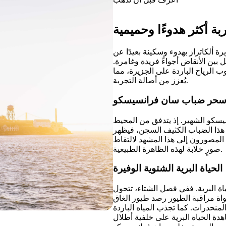
بة أكثر هدوءًا وحميمية
ة ألكاتراز بهدوء وسكينة بعيدًا عن
ين الأنقاض أجواءً فريدة وغامرة.
ب الرياح الباردة على الجزيرة، مما
يُعزز من أصالة التجربة.
حر ضباب سان فرانسيسكو
سكو الشهير. إذ يتدفق من المحيط
لف هذا الضباب الكثيف السجن، فيظهر
 المصورون إلى هذا المشهد لالتقاط
صورٍ خلابة لهذه الظاهرة الطبيعية.
الحياة البرية الشتوية الوفيرة
لحياة البرية. ففي فصل الشتاء، تتحول
واة مراقبة الطيور رصد طيور الغاق
حدرات. كما تجذب المياه الباردة
هدة الحياة البرية على خلفية أطلال