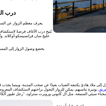
درب ال
يعرف معظم الزوار عن السجن وعمليات الهروب والأفلام، لكن الكثيرين يفاجأون بالمناظر الخلابة.
يُتيح درب الأغاف فرصةً لاستكشاف ا
خليج سان فرانسيسكو-أوكلاند. وتُع
يخضع وصول الزوار إلى المسا
ل إلى ملاذ هادئ يكتنفه الضباب بعيدًا عن صخب المدينة. وبينما يجذب 
ريق.
بوتيرة تناسبهم. يمكن للزوار التجول براحتهم لاستكشاف المعروضا
اعرف قبل أن تذهب