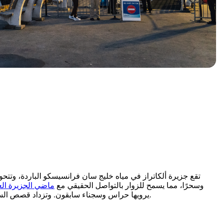
تقع جزيرة ألكاتراز في مياه خليج سان فرانسيسكو الباردة، وتتحو
وسحرًا، مما يسمح للزوار بالتواصل الحقيقي مع
ماضي الجزيرة الع
يرويها حراس وسجناء سابقون. وتزداد قصص السجناء سيئي السمعة، مثل آل كابوني وروبرت ستراود، "رجل طيور ألكاتراز"، وضوحًا وجاذبيةً عند التواجد بين جدران الزنازين الباردة والرطبة.