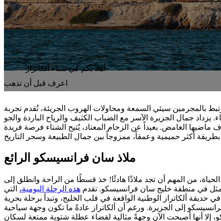
أهلاً بكم في شتاء ألكاتراز
اعرف قبل أن تذهب
 تُرتبط بالمجرمين سيئي السمعة ومحاولات الهروب الجريئة، تُقدم تجربة
. يزداد جمال الجزيرة الآسر مع الضباب الكثيف والرياح الباردة والجو
ف ماضيها الغامض. بعيداً عن الزحام المعتاد، يُتيح الشتاء فرصة فريدة
ملاذ سان فرانسيسكو الرائع
اة، من المهم أن تجد ملاذًا هادئًا! خذ قسطًا من الراحة وانطلق إلى
الأمثل في منطقة خليج سان فرانسيسكو. تقدم
هذه الرحلة اليومية،
التي
في حديقة ألكاتراز الوطنية الواقعة في قلب الخليج، وتبدأ برحلة بحرية
 من سان فرانسيسكو إلى الجزيرة. ورغم أن ألكاتراز عادةً ما تكون وجهة سياحية
إلا أنها أصبحت الآن وجهةً مثالية لقضاء عطلة شتوية ممتعة لسكان