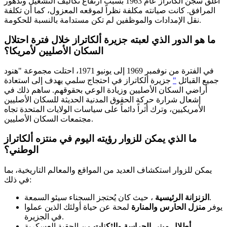
أُغلق سجن ألكاتراز عام 1963 بسبب ارتفاع تكاليف التشغيل وتدهور
المرافق. كانت صيانته مكلفة نظراً لموقعه المعزول، كما أن تكلفة
نقل الإمدادات والموظفين لم تكن مستدامة بالنسبة للحكومة.
ما هو الدور الذي لعبته جزيرة ألكاتراز خلال فترة احتلال
السكان الأصليين لأمريكا؟
في الفترة من نوفمبر 1969 إلى يونيو 1971، احتلت مجموعة "هنود
جميع القبائل
"
جزيرة ألكاتراز في احتجاج سلمي يهدف إلى استعادة
أراضي السكان الأصليين وزيادة الوعي بحقوقهم.
ساهم ذلك في
إشعال شرارة حركة الحقوق المدنية الحديثة للسكان الأصليين
الأمريكيين، وترك أثراً دائماً على سياسات الولايات المتحدة تجاه
مجتمعات السكان الأصليين.
ما الذي يمكن للزوار رؤيته اليوم في منتزه ألكاتراز
الوطني؟
يمكن للزوار استكشاف العديد من المواقع والمعالم التاريخية، بما
في ذلك:
، حيث كان يُحتجز السجناء سيئو السمعة.
الزنزانة الرئيسية
يوفر
منزل الحارس والمنارة
لمحة عن حياة أولئك الذين عملوا
في الجزيرة.
من الحقبة العسكرية.
أطلال مبنى الحراسة والثكنات