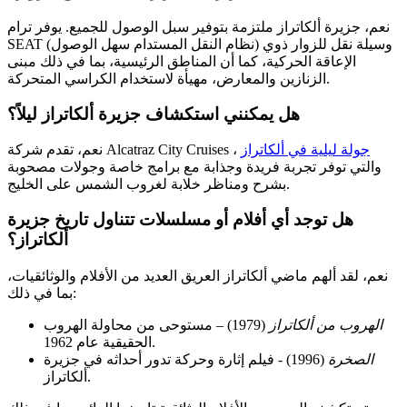
نعم، جزيرة ألكاتراز ملتزمة بتوفير سبل الوصول للجميع. يوفر ترام
SEAT (نظام النقل المستدام سهل الوصول) وسيلة نقل للزوار ذوي
الإعاقة الحركية، كما أن المناطق الرئيسية، بما في ذلك مبنى
الزنازين والمعارض، مهيأة لاستخدام الكراسي المتحركة.
هل يمكنني استكشاف جزيرة ألكاتراز ليلاً؟
جولة ليلية في ألكاتراز
،
نعم، تقدم شركة Alcatraz City Cruises
والتي توفر تجربة فريدة وجذابة مع برامج خاصة وجولات مصحوبة
بشرح ومناظر خلابة لغروب الشمس على الخليج.
هل توجد أي أفلام أو مسلسلات تتناول تاريخ جزيرة
ألكاتراز؟
نعم، لقد ألهم ماضي ألكاتراز العريق العديد من الأفلام والوثائقيات،
بما في ذلك:
الهروب من ألكاتراز
(1979) – مستوحى من محاولة الهروب
الحقيقية عام 1962.
الصخرة
(1996) - فيلم إثارة وحركة تدور أحداثه في جزيرة
ألكاتراز.