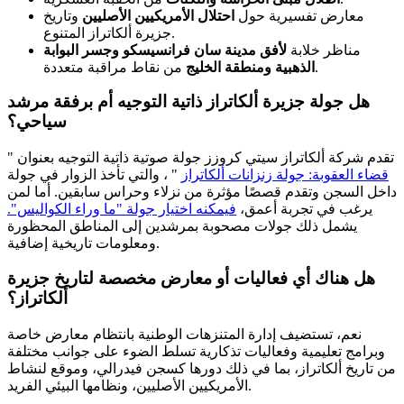
معارض تفسيرية حول
احتلال الأمريكيين الأصليين
وتاريخ
جزيرة ألكاتراز المتنوع.
مناظر خلابة
لأفق مدينة سان فرانسيسكو وجسر البوابة
من نقاط مراقبة متعددة.
الذهبية ومنطقة الخليج
هل جولة جزيرة ألكاتراز ذاتية التوجيه أم برفقة مرشد
سياحي؟
تقدم شركة ألكاتراز سيتي كروزز جولة صوتية ذاتية التوجيه بعنوان "
قضاء العقوبة: جولة زنزانات ألكاتراز
"
،
والتي تأخذ الزوار في جولة
داخل السجن وتقدم قصصًا مؤثرة من نزلاء وحراس سابقين. أما لمن
يرغب في تجربة أعمق،
فيمكنه اختيار جولة "ما وراء الكواليس".
يشمل ذلك جولات مصحوبة بمرشدين إلى المناطق المحظورة
ومعلومات تاريخية إضافية.
هل هناك أي فعاليات أو معارض مخصصة لتاريخ جزيرة
ألكاتراز؟
نعم، تستضيف إدارة المتنزهات الوطنية بانتظام معارض خاصة
وبرامج تعليمية وفعاليات تذكارية تسلط الضوء على جوانب مختلفة
من تاريخ ألكاتراز، بما في ذلك دورها كسجن فيدرالي، وموقع لنشاط
الأمريكيين الأصليين، ونظامها البيئي الفريد.