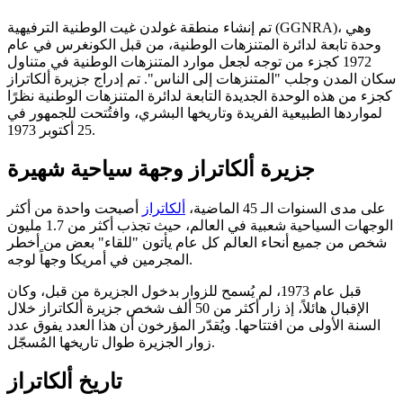
تم إنشاء منطقة غولدن غيت الوطنية الترفيهية (GGNRA)، وهي
وحدة تابعة لدائرة المتنزهات الوطنية، من قبل الكونغرس في عام
1972 كجزء من توجه لجعل موارد المتنزهات الوطنية في متناول
سكان المدن وجلب "المتنزهات إلى الناس". تم إدراج جزيرة ألكاتراز
كجزء من هذه الوحدة الجديدة التابعة لدائرة المتنزهات الوطنية نظرًا
لمواردها الطبيعية الفريدة وتاريخها البشري، وافتُتحت للجمهور في
25 أكتوبر 1973.
جزيرة ألكاتراز وجهة سياحية شهيرة
على مدى السنوات الـ 45 الماضية،
ألكاتراز
أصبحت واحدة من أكثر
الوجهات السياحية شعبية في العالم، حيث تجذب أكثر من 1.7 مليون
شخص من جميع أنحاء العالم كل عام يأتون "للقاء" بعض من أخطر
المجرمين في أمريكا وجهاً لوجه.
قبل عام 1973، لم يُسمح للزوار بدخول الجزيرة من قبل، وكان
الإقبال هائلاً، إذ زار أكثر من 50 ألف شخص جزيرة ألكاتراز خلال
السنة الأولى من افتتاحها. ويُقدّر المؤرخون أن هذا العدد يفوق عدد
زوار الجزيرة طوال تاريخها المُسجّل.
تاريخ ألكاتراز