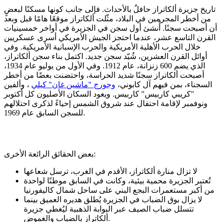
تاريخ جزيرة ألكاتراز حافلٌ بالأحداث. فإلى جانب كونها مسكنًا لبعضٍ
من أخطر المجرمين في البلاد، مثّلت ألكاتراز موقعًا هامًا قبل وبعد
أن أصبحت سجنًا. أُنشئ أول سجن في الجزيرة في أواخر خمسينيات
القرن التاسع عشر، عندما احتجز الجيش الأمريكي أسرى عسكريين
خلال الحرب الأهلية الأمريكية والحرب الإسبانية الأمريكية. وفي
أوائل القرن العشرين، شُيّد سجن جديد. اكتمل بناء سجن ألكاتراز،
الذي يضم 600 زنزانة، عام 1912. وفي الأول من يوليو عام 1934،
أصبحت ألكاتراز سجنًا شديد الحراسة، واحتضنت بعضًا من أخطر
السجناء، بمن فيهم آل كابوني،
وجورج "ماشين غان" كيلي
، وألفين
"كريبي كاربيس" كاربيس. ويعود السكان الأصليون كل أكتوبر
ونوفمبر لإقامة احتفال عند شروق الشمس إحياءً لذكرى احتلالهم
للسجن السابق عام 1969.
بعض الحقائق الرائعة الأخرى:
لا تزال منارة ألكاتراز، الأقدم في الغرب، ترسل شعاعها
تُعتبر الجزيرة محمية بيئية، وكانت في السابق موطنًا لواحدة
من أكبر مستعمرات البجع البني على ساحل شمال كاليفورنيا
لا يزال بوق الضباب في الجزيرة يُطلق هديره العميق بينما
تتسلل ضباب الصيف عبر البوابة الذهبية ليُغطي جزيرة
ألكاتراز بالضباب والغموض.