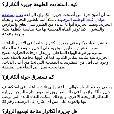
كيف استعادت الطبيعة جزيرة ألكاتراز؟
منذ أن أصبح جزءًا من
أصبحت جزيرة ألكاتراز، الواقعة
ضمن منطقة
غولدن غيت الوطنية الترفيهية
، ملاذاً آمناً للطيور البحرية والحياة
البحرية. وتضم الجزيرة أنواعاً عديدة من الطيور مثل الغاق والنوارس
والبلشون، كما توفر المياه المحيطة بها بيئة مناسبة لأنظمة بيئية
بحرية متنوعة.
تنتشر الذباب بكثرة في جزيرة ألكاتراز، خاصةً في الأشهر الدافئة،
بسبب تعشيش الطيور البحرية على الجزيرة. ومع قلة الغطاء
النباتي، ورطوبة الهواء الساحلي، وارتفاع درجات الحرارة، تصبح
الجزيرة بيئة مثالية لتكاثر الذباب. كما أن كونها محاطة بالمياه يعني
وجود عدد أقل من المفترسات الطبيعية التي تحدّ من أعداد الذباب،
مما يجعله يميل إلى البقاء في المنطقة.
كم تستغرق جولة ألكاتراز؟
يقضي معظم الزوار حوالي ساعتين إلى ثلاث ساعات في استكشاف
جزيرة ألكاتراز، بما في ذلك القيام بجولة صوتية ذاتية التوجيه وزيارة
المعالم التاريخية الأخرى. ومع ذلك، يمكنك البقاء للمدة التي ترغب
بها والعودة على متن أي عبّارة إلى الرصيف رقم 33.
هل جزيرة ألكاتراز متاحة لجميع الزوار؟