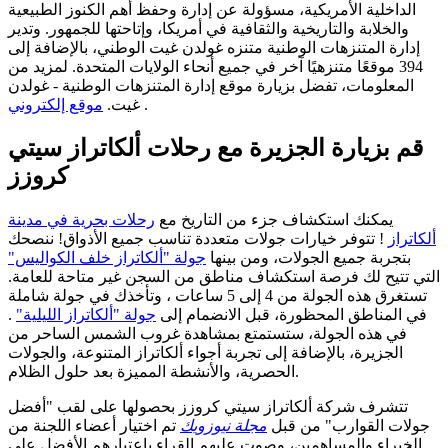
الداخلية الأمريكية، مسؤولة عن إدارة وحفظ أهم الكنوز الطبيعية
والخلابة والتاريخية والثقافية في أمريكا، وإتاحتها للجمهور. وتدير
إدارة المتنزهات الوطنية متنزه غولدن غيت الوطني، بالإضافة إلى
394 موقعًا متنزهيًا آخر في جميع أنحاء الولايات المتحدة. لمزيد من
المعلومات، تفضل بزيارة موقع إدارة المتنزهات الوطنية - غولدن
.
غيت.
موقع إلكتروني
قم بزيارة الجزيرة مع رحلات ألكاتراز سيتي
كروزز
يمكنك استكشاف جزء من التاريخ مع
رحلات بحرية في مدينة
ألكاتراز
!
تتوفر خيارات جولات متعددة تناسب جميع الأذواق! ننصحك
بتجربة جميع الجولات، ومن بينها
جولة "ألكاتراز خلف الكواليس"
التي تتيح لك فرصة استكشاف مناطق من السجن غير متاحة للعامة.
تستغرق هذه الجولة من 4 إلى 5 ساعات
،
وتأخذك في جولة شاملة
في المناطق المحظورة، قبل الانضمام إلى
جولة "ألكاتراز الليلية"
.
في هذه الجولة، ستستمتع بمشاهدة غروب الشمس الساحر من
الجزيرة، بالإضافة إلى تجربة أجواء ألكاتراز المتنوعة، والجولات
الحصرية، والأنشطة المميزة بعد حلول الظلام.
تتشرف شركة ألكاتراز سيتي كروزز بحصولها على لقب "أفضل
جولات القوارب" من قبل
مجلة نيوزويك
تم اختيار أعضاء اللجنة من
الخبراء والمساهمين، وصوت عليهم القراء باعتبارهم الأفضل على