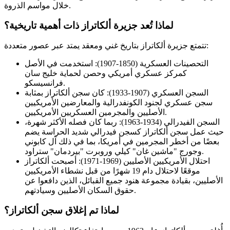
خلال مواسم الذروة.
لماذا تُعد جزيرة ألكاتراز ذات أهمية تاريخية؟
تتمتع جزيرة ألكاتراز بتاريخ غني ومعقد يمتد عبر عصور متعددة:
التحصينات العسكرية (1850-1907): استخدمت في الأصل
كمركز عسكري أمريكي وحصن لحماية خليج سان
فرانسيسكو.
السجن العسكري (1907-1933): كان سجن ألكاتراز بمثابة
سجن عسكري لجنود الكونفدرالية والمعارضين الأمريكيين
الأصليين والمجرمين العسكريين الأمريكيين.
السجن الفيدرالي (1934-1963): ربما كان فصله الأكثر شهرة،
حيث عمل سجن ألكاتراز كسجن فيدرالي شديد الحراسة يضم
بعضًا من أخطر المجرمين في أمريكا، بما في ذلك آل كابوني
وجورج "ماشين غان" كيلي وروبرت "بيردمان" ستراود.
احتلال الأمريكيين الأصليين (1969-1971): أصبحت ألكاتراز
موقعًا لاحتلال دام 19 شهرًا من قبل نشطاء الأمريكيين
الأصليين، بقيادة مجموعة هنود جميع القبائل، الذين دافعوا عن
حقوق السكان الأصليين وسيادتهم.
لماذا تم إغلاق سجن ألكاتراز؟