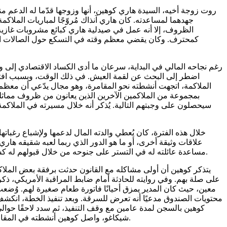
روت زوجة أخيه، السيدة هاري كوهين، أنها وزوجها قدّما له الدعم من
جهدهما لمساعدته. كان هاري آنذاك مُروّجًا لمباريات الملاكمة.
الظروف، إلا أنه عمل في صيدلية هاري كبائع مشروبات غازية أ
كمحترف. وكان يقضي معظم وقته في التسكع حول الصالات الريا
رغم نجاحه المالي في البداية، سرعان ما أدى الكساد الاقتصادي إلى
اضطر إلى البحث عن لقمة العيش. في ذلك الوقت، وبسبب افتقا
الملاكمة، اتجهت أنشطته نحو المقامرة، وهو مجال يدّعي أن معظم 
بمجموعة من الملاكمين الآخرين الذين يعانون من ظروف مماثلة،
سيحصلون على وجبتهم التالية. يُذكر أنه خلال مسيرته في الملاكمة،
خلال هذه الفترة، كان يُعطي والدته المال لدعمها ولإشباع رغباتها.
علاقات وثيقة أخرى، أو ما هو الدور الذي ربما لعبه شقيقه ها
مساعدة عائلته له في التستر على جنوحه من خلال قبولهم له كشخص كريم، مُحسن، ومُضحٍّ بنفسه.
يتذكر كوهين أن أولى مشاكله مع القانون حدثت برفقة بعض الملاك
على صلة بهم. وفي روايته للحادثة أمام ضابط المراقبة الأمريكي، ذكر
معين، حيث كان المدير يمزق أحيانًا فاتورة طعام صغيرة لهم. وُضع
محتويات الصندوق مدعيًا أنه تعرض للسرقة. وبعد تنفيذ الخطة، انكش
شيكاغو، واصل كوهين أنشطته في المقامرة، وازدادت علاقته بعالم الجريمة.