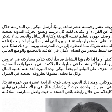
بين أربعة عشر وخمسة عشر ساعة يوميًا. أُرسل ميكي إلى المدرسة خلال
ًا عن القراءة أو الكتابة، لكنه كان يرسم ويصنع الحرف اليدوية بصحبة
 وصف جهوده لتعليم نفسه التهجئة وكتابة الرسائل والحساب. لا يتذكر
لى الاستمرار، باستثناء بولين، التي أشارت إلى أنها حاولت إقناعه
عة تقريبًا، مما اضطره إلى ترك المدرسة، وربما أثر ذلك سلبًا على
يف أو ما إذا كان هذا النشاط قد بدأ، لكنه يتذكر مشاركته في عروض
ر، أصبح أكثر نشاطًا في مباريات الملاكمة التي ينظمها بائعو الصحف،
عزف على البيانو. لم يحظَ ميكي بهذه الميزة. لقد تعلم أهمية المال
وكل ما يجلبه، مشوهًا بظروفه الصعبة في المنزل.
وكلين. ومنذ ذلك الحين، وحتى بلوغه الرابعة عشرة من عمره تقريبًا،
لمباراة الواحدة، حيث كان يُشارك غالبًا في نزالات تُقام في نوادي