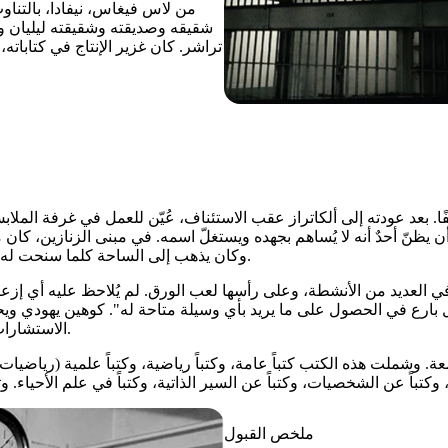
من لاس فيغاس، نيفادا، بالتناو
شقيقه وصديقته وشقيقته ليليان وا
تراشر. كان غزير الإنتاج في كتاباته
أن يظنّ أحدٌ أنه لا يُساهم بجهده ويستغلّ اسمه. في مبنى الزنازين، كان م
وكان يذهب إلى الساحة كلما سنحت له الفرصة، وبدا متأقلمًا مع وضعه. كان لديه ميلٌ كبيرٌ للاحتفاظ بالأشياء.
العديد من الأنشطة، وعلى رأسها لعب الورق. لم يُلاحظ عليه أي إزعاج
رجل بارع في الحصول على ما يريد بأي وسيلة متاحة له". كوهين يهودي 
الاستشارات الفردية، وبدا أنه يتأقلم بشكل أفضل، وكان ودودًا ومتعاونًا مع القس.
ة. وشملت هذه الكتب كتباً عامة، وكتباً رياضية، وكتباً علمية (رياضيات)، 
ملخص القبول