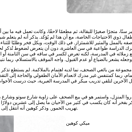
 سنًا، متجرًا صغيرًا للبقالة، ثم مطعمًا لاحقًا، وكانت تعمل فيه ما 
ل ذوي الاحتياجات الخاصة، مع أن هذا لم يُؤكد. يذكر أنه لم يتعلم شيئ
ه بالممل والمثير للاشمئزاز. في ذلك الوقت، وبكل فخر وطلبًا للثناء،
رك الدراسة طواعية في سن العاشرة، دون أن يتعرض لضغوط تُذكر لحثه ع
 زملائه في المدرسة، لكنه تعرض لكسر في ساقه في سن الثامنة أو التاس
جموعة من بائعي الصحف، نما لديه اهتمام بالملاكمة. لم يستطع تذكر ك
ام، ربما كمتنفس غير مدرك لانعدام الأمان الطفولي والحاجة إلى التقدي
الآخرين لتلقي تدريب مبكر في المدرسة العبرية، حيث درست الأخوات ال
ادروا المنزل، واستمر هو في بيع الصحف على زاوية شارع سوتو وشارع بر
فخر أنه كان يكسب في كثير من الأحيان ما يصل إلى عشرين دولارًا في ا
تهريب الخمور. وذكر كوهين أنه انتقل إلى كليفلاند من خلال رابطة بائعي الصحف، حيث واصل ممارسة الملاكمة.
ميكي كوهين