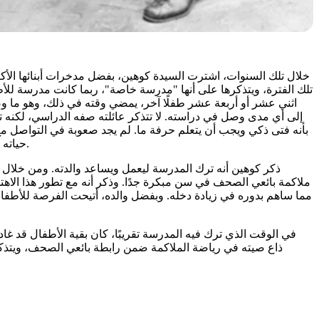
خلال تلك السنوات، اشترت السيدة كوهين، بفضل مدخرات أبنائها الأكبر
تلك الفترة، ويتذكرها على أنها "مدرسة خاصة"، ربما كانت مدرسة للأطفا
اثني عشر أو أربعة عشر طفلًا آخر، يمضي وقته في ذلك، وهو ما وصف
إلى أي مدى وصل في دراسته. لا تتذكر عائلته صفه الدراسي، لكنه ت
بأنه فتى ذكي ويجب أن يتعلم حرفة ما. لم يجد صعوبة في التواصل مع
حياته وجعله يشعر بالضياع أو عدم القبول. واجه الموقف بالاستسلام، ربما نتيجة لنمط متجذر من انعدام الأمان في علاقته بالمجتمع والوضع العائلي.
ذكر كوهين أنه ترك المدرسة ليعمل ويساعد والدته. ومن خلال م
ملاكمة بائعي الصحف في سن مبكرة جدًا. وذكر أنه مع تطور هذا الاهتم
مما ساهم بدوره في زيادة دخله. وبفضل والده، أتيحت الفرصة للأطفال 
في الوقت الذي ترك فيه المدرسة تقريبًا، كان بقية الأطفال قد غ
ذاع صيته في رياضة الملاكمة ضمن رابطة بائعي الصحف، ويتذكر ب