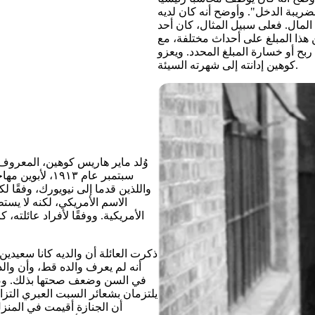
ضريبة الدخل". وأوضح أنه كان لديه
المال. فعلى سبيل المثال، كان أحد
كانت تُراهن أجزاء من هذا المبلغ على أحداث مختلفة، مع
ربح أو خسارة المبلغ المحدد. ويعزو
كوهين إدانته إلى شهرته السيئة.
وُلد ماير هاريس كوهين، المعروف 
سبتمبر عام ١٣
واللذين قدما إلى نيويورك، وفقًا 
الاسم الأمريكي، لكنه لا يستط
الأمريكية. ووفقًا لأفراد عائلته
ذكرت العائلة أن والديه كانا سعيدي
أنه لم يعرف والده قط، وأن والد
في السن وضعف صحتها بذلك. وصفت 
يلتزمان بشعائر السبت العبري التزامً
أن الجنازة أقيمت في المنز