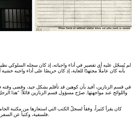
بأنه كان عاملًا مجتهدًا للغاية، إذ كان حريصًا على أداء واجبه خشية 
في قسم الزنازين، أفيد بأن كوهين قد تأقلم بشكل جيد، وقضى وقته في 
واللوائح عند مواجهتها. صرّح مسؤول قسم الزنازين قائلاً: "هذا ال
كان يقرأ كثيراً، وفقاً لسجلّ الكتب التي استعارها من مكتبة الجامع
فلسفية، وكتباً عن السفر، وكتباً عن الشخصيات، وكتباً عن السير الذاتية، وكتباً في علم الأحياء. وتجدر الإشارة إلى أن الكتب التي استعارها كانت جميعها كتباً غير روائية.