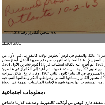
سجين ألكاتراز رقم 1518-AZ
بيانات الجملة
حُكم على هذا الرجل، البالغ من العمر 49 عامًا، والمقيم في لوس أنجلوس بولاية كاليفورنيا، في الأول من
يوليو/تموز 1961 في لوس أنجلوس بالسجن 15 عامًا لمحاولته التهرب من دفع ضريبة الدخل. أُودع سجن
ألكاتراز مباشرةً في 28 يوليو/تموز 1961، ثم أُفرج عنه بكفالة استئناف في 17 أكتوبر/تشرين الأول 1961.
أُعيد إلى الحجز في 8 مايو/أيار 1962، مع تعليق 202 يومًا من مدة عقوبته، ثم أُعيد إلى ألكاتراز في 14 مايو/
أيار 1962. أصبح مؤهلًا للإفراج المشروط في 18 يناير/كانون الثاني 1967، وكان تاريخ إطلاق سراحه
الإلزامي هو 14 فبراير/شباط 1972. تشتهر ألكاتراز بمناخها المثالي وشواطئها البكر ومعالمها السياحية
معلومات اجتماعية:
 شقيقه هاري كوهين من أوكلاند، كاليفورنيا، وصديقته كلاريتا هاشاجن