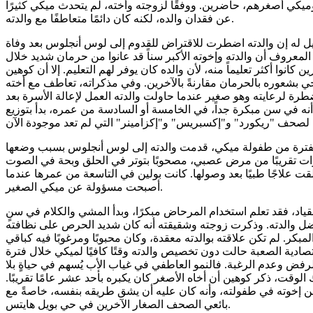
ميكي أصغرهم، حاضرين. ووفقًا لزوجته وأخته، لم يتحدث ميكي كثيرًا
عن فقدان والده، لكنه كان دائمًا متعاطفًا مع والدته.
يل له إن والدته اضطرت للاقتراض للقدوم إلى لوس أنجلوس بعد وفاة
معروف أن والدته وإخوته الأكبر سناً قد عانوا من حرمان شديد خلال
ن كانوا أكثر تعليماً منه، لأن والده كان يوفر لهم التعليم. إلا أن كوهين
حي بشعوره بالحرمان مقارنةً بالآخرين. وفي مذكراته، تعاطف مع أخته
مضطرة لرعايته وهو صغير عندما حاولت والدته العمل لإعالة الأسرة بعد
ه في سن مبكرة جداً، في الخامسة أو السادسة من عمره، بدأ بتوزيع
الفترة من طفولة ميكي، قدمت والدته إلى لوس أنجلوس بسبب وضعها
 تقريبًا من مرض عصبي، مصحوبًا بتوتر في الحلق وبحة في الصوت
لقت علاجًا طبيًا بعد وصولها. كانت بولين في التاسعة من عمرها عندما
أصبحت مسؤولة عن ميكي الصغير.
قياد، فقد تعلم استخدام المرحاض مبكرًا، وبدأ المشي والكلام في سنٍ
بفضل والدته. وذكرت زوجته وشقيقته أنه كان شديد الحرص على نظافته
المبكر. لم تكن علاقته بوالدته معقدة، وكان محبوبًا ومرغوبًا فيه كباقي
تصادية الصعبة حالت دون تخصيص والدته وقتًا كافيًا لميكي خلال فترة
لرفض وعدم الرغبة. فالنمو العاطفي في غياب الأب يُسهم في حياةٍ بلا
الوقت، ذكر كوهين أن أخاه الأصغر كان يكبره بأحد عشر عامًا تقريبًا.
من إخوته في طفولته، وأنه كان عليه أن يشق طريقه بنفسه، خاصةً مع
بائعي الصحف الصغار الآخرين في حي بويل هايتس.