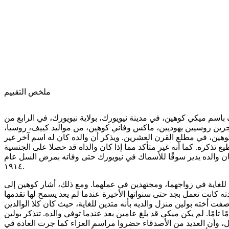
ملخص التقييم
باسم ميكي كوهين، في مدينة نيويورك، بولاية نيويورك، في الرابع من
١٩، لأبوين مهاجرين روسيين يهوديين، ماكس وفاني كوهين، من مواليد كييف، روسيا،
لكوهين، في مطلع القرن العشرين. ويذكر أن والده كان له اسم آخر غير
يع تذكره. كما أنه غير متأكد مما إذا كان والداه قد حصلا على الجنسية
، كان والده يدير سوقًا للأسماك في نيويورك حتى وفاته بمرض السل عام
١٩١٤.
ن للغاية في زواجهما، ومجتهدين في عملهما. ومع ذلك، أشار كوهين إلى
ته كانت تعمل بجد حتى سنواتها الأخيرة عندما لم يعد يسمح لها تقدمها
أخته بولين منزل والديه بأنه متدين للغاية، حيث كان كلا الوالدين
ا تامًا. لم يكن ميكي قد بلغ عامين بعد عندما توفي والده. تتذكر بولين
ل، وأن العديد من الأصدقاء حضروا مراسم العزاء كما جرت العادة في