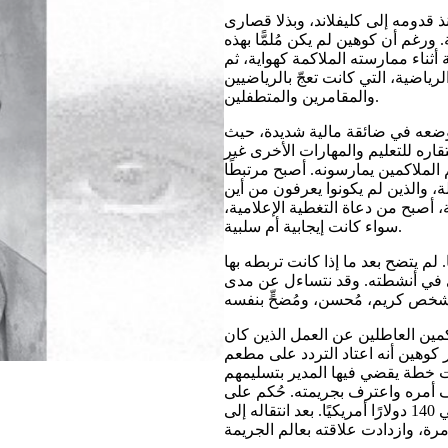
ذ قدومه إلى كليفلاند، وبذلا قصارى
 ورغم أن كوهين لم يكن مُلمًّا بهذه
ثناء ممارسته الملاكمة كهواية، ثم
ضية، التي كانت تعجّ بالرياضيين
والمقامرين والمتطفلين.
 وضعه في ضائقة مالية شديدة، حيث
ره للتعليم والمهارات الأخرى غير
الملاكمين يمارسونه. أصبح مرتبطًا
 والذين لم يكونوا يعرفون من أين
 أصبح من دعاة التغطية الإعلامية،
سواء كانت إيجابية أم سلبية.
 لم يتضح بعد ما إذا كانت تربطه بها
ري في أنشطته. وقد نتساءل عن مدى
مين العاطلين عن العمل الذين كان
 كوهين أنه اعتاد التردد على مطعم
ت خطة يقضي فيها المدير بتسليمهم
ف أمره واعترف بجريمته. حُكم على
كوهين بالسجن لمدة عامين مع وقف التنفيذ، ثم سدد لاحقًا حوالي 140 دولارًا أمريكيًا. بعد انتقاله إلى