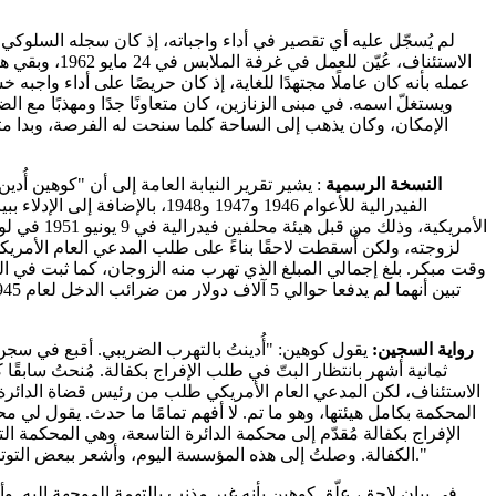
لم يُسجّل عليه أي تقصير في أداء واجباته، إذ كان سجله السلوكي ن
الاستئناف، عُيّن ل
عمله بأنه كان عاملًا مجتهدًا للغاية، إذ كان حريصًا على أداء واجبه خش
ويستغلّ اسمه. في مبنى الزنازين، كان متعاونًا جدًا ومهذبًا مع ال
الإمكان، وكان يذهب إلى الساحة كلما سنحت له الفرصة، وبدا متأق
النسخة الرسمية
: يشير تقرير النيابة العامة إلى أن "كوهين أُ
الفيدرالية للأعوام 1946 و1947 و1948، 
الأمريكية، وذلك
لزوجته، ولكن أُسقطت لاحقًا بناءً على طلب المدعي العام الأمريكي
رواية السجين:
يقول كوهين: "أُدينتُ بالتهرب الضريبي. أقبع في س
الاستئناف، لكن المدعي العام الأمريكي طلب من رئيس قضاة الدائرة ا
المحكمة بكامل هيئتها، وهو ما تم. لا أفهم تمامًا ما حدث. يقول لي 
الإفراج بكفالة مُقدّم إلى محكمة الدائرة التاسعة، وهي المحكمة ا
الكفالة. وصلتُ إلى هذه المؤسسة اليوم، وأشعر ببعض التوتر، لكنني حاولتُ شرح كل ما أعرفه."
في بيان لاحق، علّق كوهين بأنه غير مذنب بالتهمة الموجهة إليه. و