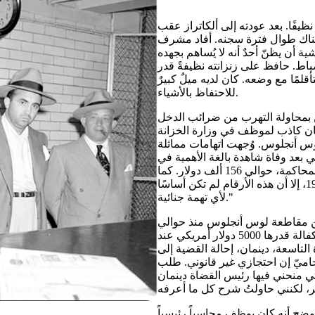
ظيفًا. بعد عودته إلى ألكاتراز عقب
لعمل في غرفة الملابس في 24 مايو 1962، وبقي هناك طوال فترة سجنه. أفاد مشرف
ية أن يظنّ أحدٌ أنه لا يُساهم بجهده
ضباط. حافظ على زنزانته نظيفةً قدر
لمًا مع وضعه. كان لديه ميلٌ كبيرٌ
للاحتفاظ بالأشياء.
دين بمحاولة التهرب من ضرائب الدخل
بالإضافة إلى الإدلاء ببيان كاذب لموظف في وزارة الخزانة
 من قبل هيئة محلفين فيدرالية في 9 يونيو 1951 في لوس أنجلوس. وُجهت اتهامات مماثلة
 بعد وفاة شاهدة بالغة الأهمية في
وقت مبكر. بلغ إجمالي المبلغ الذي تهرب منه الزوجان، كما ثبت في المحاكمة، حوالي 156 ألف دولار. كما
تبين أنهما لم يدفعا حوالي 5 آلاف دولار من ضرائب الدخل لعام 1945، إلا أن هذه الأرقام لم تكن أساسًا
لأي تهمة جنائية."
جن مقاطعة لوس أنجلوس منذ حوالي
ثمانية أشهر بانتظار البتّ في طلب الإفراج بكفالة. مُنحتُ سابقًا كفالة قدرها 5000 دولار أمريكي عند
لتاسعة، دينمان، إحالة القضية إلى
محاميّ إن احتجازي غير قانوني. طلب
لتي منحني فيها رئيس القضاة دينمان
أوضح أنه كان يوظف محاسباً رئيسياً