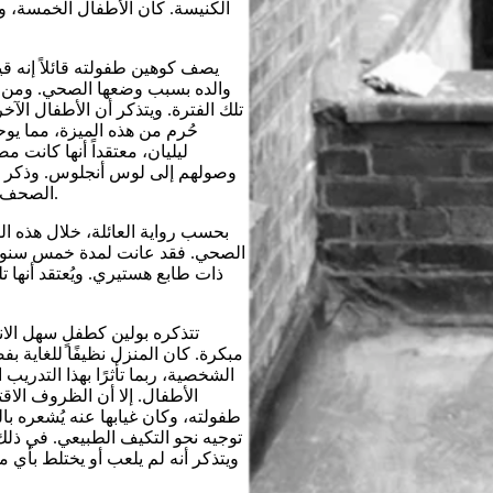
الكنيسة. كان الأطفال الخمسة، و
يصف كوهين طفولته قائلاً إنه ق
والده بسبب وضعها الصحي. ومن ال
تلك الفترة. ويتذكر أن الأطفال الآخري
حُرم من هذه الميزة، مما يو
ليليان، معتقداً أنها كانت 
وصولهم إلى لوس أنجلوس. وذكر أن
الصحف لصحف "ريكورد" و"إكسبريس" و"إكزامينر" التي لم تعد موجودة الآن.
بحسب رواية العائلة، خلال هذه 
الصحي. فقد عانت لمدة خمس سنوات
ذات طابع هستيري. ويُعتقد أنها ت
تتذكره بولين كطفلٍ سهل الان
مبكرة. كان المنزل نظيفًا للغاية 
الشخصية، ربما تأثرًا بهذا التدريب 
الأطفال. إلا أن الظروف الاق
طفولته، وكان غيابها عنه يُشعره با
توجيه نحو التكيف الطبيعي. في ذلك 
ويتذكر أنه لم يلعب أو يختلط بأي 