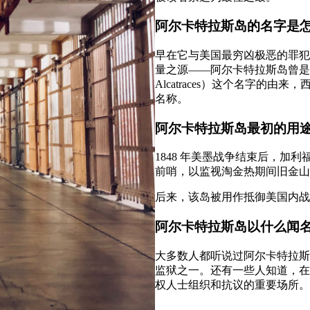
阿尔卡特拉斯岛的名字是
早在它与美国最穷凶极恶的罪犯
量之源——阿尔卡特拉斯岛曾是大量
Alcatraces）这个名字的由
名称。
阿尔卡特拉斯岛最初的用
1848 年美墨战争结束后，
前哨，以监视淘金热期间旧金山
后来，该岛被用作抵御美国内战
阿尔卡特拉斯岛以什么闻
大多数人都听说过阿尔卡特拉斯
监狱之一。还有一些人知道，在2
权人士组织和抗议的重要场所。