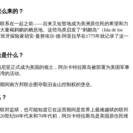
怎么来的？
联系在一起之前——后来又短暂地成为美洲原住民的希望和力
褐鹈鹕的栖息地。这些鸟类启发了“鹈鹕岛”（Isla de los
来，西班牙探险家胡安·曼努埃尔·德·阿亚拉早在1775年就记录了这一
途是什么？
加利福尼亚正式成为美国的领土，阿尔卡特拉斯岛被部署为美国军事
湾的活动。
期间南方邦联企图夺取旧金山控制权的堡垒。
名？
联邦监狱，也可能知道它在运营期间是世界上最难越狱的联邦
0世纪60年代末和70年代初，阿尔卡特拉斯岛是美国原住民维