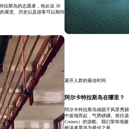
拉斯岛的志愿者，他从业 30
上的展览、历史以及游客可以期待
避开人群的最佳时间
阿尔卡特拉斯岛在哪里？
阿尔卡特拉斯岛雄踞于风景秀丽
中拔地而起，气势磅礴。前往该岛的
Cruises）的游船。我们荣
被读者票选为最佳之最。