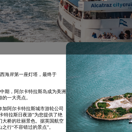
了西海岸第一座灯塔，最终于
71 年中期，阿尔卡特拉斯岛成为美洲
游的一大亮点。
参加阿尔卡特拉斯城市游轮公司
卡特拉斯日夜游”为您提供了绝
门大桥的壮丽景色。据英国航空
之行“不容错过的景点”。