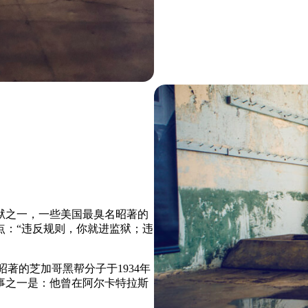
狱之一，一些美国最臭名昭著的
点：“违反规则，你就进监狱；违
著的芝加哥黑帮分子于1934年
事之一是：他曾在阿尔卡特拉斯
。