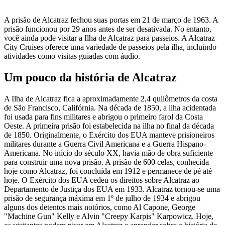
A prisão de Alcatraz fechou suas portas em 21 de março de 1963. A
prisão funcionou por 29 anos antes de ser desativada. No entanto,
você ainda pode visitar a Ilha de Alcatraz para passeios. A Alcatraz
City Cruises oferece uma variedade de passeios pela ilha, incluindo
atividades como visitas guiadas com áudio.
Um pouco da história de Alcatraz
A Ilha de Alcatraz fica a aproximadamente 2,4 quilômetros da costa
de São Francisco, Califórnia. Na década de 1850, a ilha acidentada
foi usada para fins militares e abrigou o primeiro farol da Costa
Oeste. A primeira prisão foi estabelecida na ilha no final da década
de 1850. Originalmente, o Exército dos EUA manteve prisioneiros
militares durante a Guerra Civil Americana e a Guerra Hispano-
Americana. No início do século XX, havia mão de obra suficiente
para construir uma nova prisão. A prisão de 600 celas, conhecida
hoje como Alcatraz, foi concluída em 1912 e permanece de pé até
hoje. O Exército dos EUA cedeu os direitos sobre Alcatraz ao
Departamento de Justiça dos EUA em 1933. Alcatraz tornou-se uma
prisão de segurança máxima em 1º de julho de 1934 e abrigou
alguns dos detentos mais notórios, como Al Capone, George
"Machine Gun" Kelly e Alvin "Creepy Karpis" Karpowicz. Hoje,