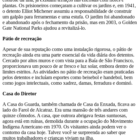
plantas. Os prisioneiros começaram a cultivar os jardins e, em 1941,
o detento Elliot Michener assumiu a responsabilidade de construir
um galpão para ferramentas e uma estufa. O jardim foi abandonado
e abandonado após o fechamento da prisão, mas em 2003, o Golden
Gate National Parks ajudou a revitalizá-lo.
Pátio de recreação
Apesar de sua reputação como uma instalação rigorosa, o pátio de
recreação ainda era uma parte essencial da vida diária dos detentos.
Cercado por altos muros e com vista para a Baía de São Francisco,
proporcionava um pouco de ar fresco e luz solar, embora dentro de
limites estritos. As atividades no pátio de recreação eram praticadas
pelos detentos e incluíam esportes como beisebol e handebol, bem
como jogos intelectuais, como xadrez, damas, ferradura e dominó.
Casa do Diretor
A Casa do Guarda, também chamada de Casa da Enxada, ficava ao
lado do Farol de Alcatraz. Era uma mansão de três andares com
quinze cômodos. A casa, que outrora abrigava festas suntuosas,
agora está em ruínas, demolida durante a ocupação do Movimento
Indígena Americano em 1970. Os visitantes ainda podem ver o
contorno da casa hoje. Talvez você se surpreenda ao saber que
muitos trabalhadores e crianças viviam na ilha.