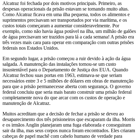
Alcatraz foi fechada por dois motivos principais. Primeiro, as
despesas operacionais da prisão estavam se tornando muito altas.
Como Alcatraz ficava em uma ilha pequena, todos os alimentos e
suprimentos precisavam ser transportados por via marítima, e os
custos totais começaram a aumentar consideravelmente. Por
exemplo, como não havia água potável na ilha, um milhão de galões
de água precisavam ser trazidos para lá a cada semana! A prisão era
três vezes mais cara para operar em comparação com outras prisões
federais nos Estados Unidos.
Em segundo lugar, a prisão começou a ruir devido à ação da água
salgada. A manutenção das instalações tornou-se um custo
insustentável para o Departamento de Justiça dos EUA. Quando
Alcatraz fechou suas portas em 1963, estimava-se que seriam
necessários entre 3 e 5 milhões de dólares em obras de manutenção
para que a prisão permanecesse aberta com segurança. O governo
federal concluiu que seria mais barato construir uma prisão federal
completamente nova do que arcar com os custos de operação e
manutenção de Alcatraz.
Muitos acreditam que a decisão de fechar a prisão se deveu ao
desaparecimento dos três prisioneiros que escaparam da ilha. Morris
e os irmãos Anglin planejaram uma fuga elaborada e conseguiram
sair da ilha, mas seus corpos nunca foram encontrados. Eles criaram
cabeças de papel machê com cabelo humano de verdade para