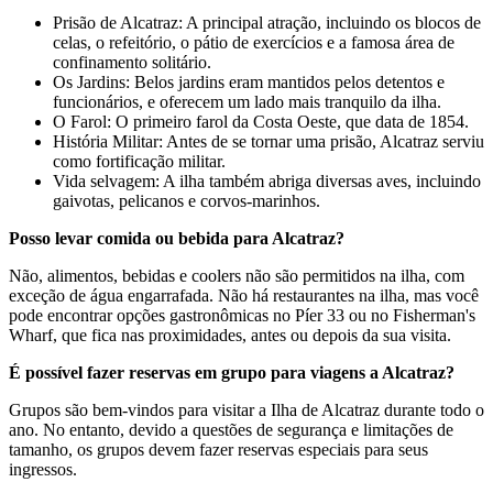
Prisão de Alcatraz: A principal atração, incluindo os blocos de
celas, o refeitório, o pátio de exercícios e a famosa área de
confinamento solitário.
Os Jardins: Belos jardins eram mantidos pelos detentos e
funcionários, e oferecem um lado mais tranquilo da ilha.
O Farol: O primeiro farol da Costa Oeste, que data de 1854.
História Militar: Antes de se tornar uma prisão, Alcatraz serviu
como fortificação militar.
Vida selvagem: A ilha também abriga diversas aves, incluindo
gaivotas, pelicanos e corvos-marinhos.
Posso levar comida ou bebida para Alcatraz?
Não, alimentos, bebidas e coolers não são permitidos na ilha, com
exceção de água engarrafada. Não há restaurantes na ilha, mas você
pode encontrar opções gastronômicas no Píer 33 ou no Fisherman's
Wharf, que fica nas proximidades, antes ou depois da sua visita.
É possível fazer reservas em grupo para viagens a Alcatraz?
Grupos são bem-vindos para visitar a Ilha de Alcatraz durante todo o
ano. No entanto, devido a questões de segurança e limitações de
tamanho, os grupos devem fazer reservas especiais para seus
ingressos.