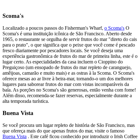
Scoma's
Localizado a poucos passos do Fisherman's Wharf,
o Scoma's
O
Scoma's é uma instituição icônica de São Francisco. Aberto desde
1965, o restaurante se orgulha de servir frutos do mar "direto do cais
para o prato", o que significa que o peixe que você come é pescado
fresco diariamente por pescadores locais. Se você deseja uma
experiência gastronômica de frutos do mar de primeira linha, este é o
lugar certo. As especialidades da casa incluem o Cioppino do
Preguiçoso (um ensopado de frutos do mar repleto de caranguejo,
amêijoas, camarão e muito mais) e as ostras à la Scoma. O Scoma's
oferece mesas ao ar livre à beira-mar, tornando-o um dos melhores
lugares para saborear frutos do mar com vistas incomparáveis da
baía. As porções no Scoma's são generosas, então venha com fome!
Além disso, recomenda-se fazer reservas, especialmente durante a
alta temporada turística.
Buena Vista
Se você procura um lugar repleto de história de São Francisco, mas
que ofereça mais do que apenas frutos do mar, visite o famoso
Buena Vista
.
Este café ficou conhecido por introduzir o Irish Coffee