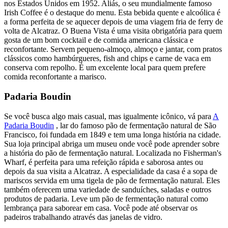
nos Estados Unidos em 1952. Aliás, o seu mundialmente famoso
Irish Coffee é o destaque do menu. Esta bebida quente e alcoólica é
a forma perfeita de se aquecer depois de uma viagem fria de ferry de
volta de Alcatraz. O Buena Vista é uma visita obrigatória para quem
gosta de um bom cocktail e de comida americana clássica e
reconfortante. Servem pequeno-almoço, almoço e jantar, com pratos
clássicos como hambúrgueres, fish and chips e carne de vaca em
conserva com repolho. É um excelente local para quem prefere
comida reconfortante a marisco.
Padaria Boudin
Se você busca algo mais casual, mas igualmente icônico, vá para
A
Padaria Boudin
,
lar do famoso pão de fermentação natural de São
Francisco, foi fundada em 1849 e tem uma longa história na cidade.
Sua loja principal abriga um museu onde você pode aprender sobre
a história do pão de fermentação natural. Localizada no Fisherman's
Wharf, é perfeita para uma refeição rápida e saborosa antes ou
depois da sua visita a Alcatraz. A especialidade da casa é a sopa de
mariscos servida em uma tigela de pão de fermentação natural. Eles
também oferecem uma variedade de sanduíches, saladas e outros
produtos de padaria. Leve um pão de fermentação natural como
lembrança para saborear em casa. Você pode até observar os
padeiros trabalhando através das janelas de vidro.