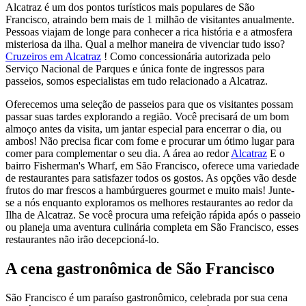
Alcatraz é um dos pontos turísticos mais populares de São
Francisco, atraindo bem mais de 1 milhão de visitantes anualmente.
Pessoas viajam de longe para conhecer a rica história e a atmosfera
misteriosa da ilha. Qual a melhor maneira de vivenciar tudo isso?
Cruzeiros em Alcatraz
!
Como concessionária autorizada pelo
Serviço Nacional de Parques e única fonte de ingressos para
passeios, somos especialistas em tudo relacionado a Alcatraz.
Oferecemos uma seleção de passeios para que os visitantes possam
passar suas tardes explorando a região. Você precisará de um bom
almoço antes da visita, um jantar especial para encerrar o dia, ou
ambos! Não precisa ficar com fome e procurar um ótimo lugar para
comer para complementar o seu dia. A área ao redor
Alcatraz
E o
bairro Fisherman's Wharf, em São Francisco, oferece uma variedade
de restaurantes para satisfazer todos os gostos. As opções vão desde
frutos do mar frescos a hambúrgueres gourmet e muito mais! Junte-
se a nós enquanto exploramos os melhores restaurantes ao redor da
Ilha de Alcatraz. Se você procura uma refeição rápida após o passeio
ou planeja uma aventura culinária completa em São Francisco, esses
restaurantes não irão decepcioná-lo.
A cena gastronômica de São Francisco
São Francisco é um paraíso gastronômico, celebrada por sua cena