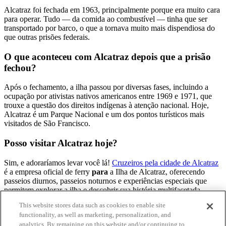
Alcatraz foi fechada em 1963, principalmente porque era muito cara
para operar. Tudo — da comida ao combustível — tinha que ser
transportado por barco, o que a tornava muito mais dispendiosa do
que outras prisões federais.
O que aconteceu com Alcatraz depois que a prisão
fechou?
Após o fechamento, a ilha passou por diversas fases, incluindo a
ocupação por ativistas nativos americanos entre 1969 e 1971, que
trouxe a questão dos direitos indígenas à atenção nacional. Hoje,
Alcatraz é um Parque Nacional e um dos pontos turísticos mais
visitados de São Francisco.
Posso visitar Alcatraz hoje?
Sim, e adoraríamos levar você lá!
Cruzeiros pela cidade de Alcatraz
é a empresa oficial de ferry
para
a Ilha de Alcatraz, oferecendo
passeios diurnos, passeios noturnos e experiências especiais que
permitem explorar a ilha e descobrir sua história multifacetada.
This website stores data such as cookies to enable site
Data da publicação original: 24 de junho de 2024
functionality, as well as marketing, personalization, and
analytics. By remaining on this website and/or continuing to