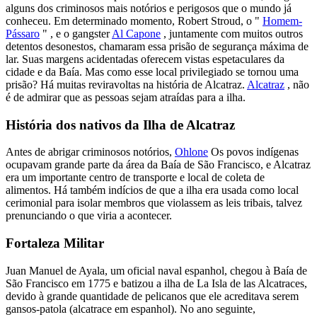
alguns dos criminosos mais notórios e perigosos que o mundo já
conheceu. Em determinado momento, Robert Stroud, o
"
Homem-
Pássaro
"
,
e o gangster
Al Capone
,
juntamente com muitos outros
detentos desonestos, chamaram essa prisão de segurança máxima de
lar. Suas margens acidentadas oferecem vistas espetaculares da
cidade e da Baía. Mas como esse local privilegiado se tornou uma
prisão? Há muitas reviravoltas na história de Alcatraz.
Alcatraz
,
não
é de admirar que as pessoas sejam atraídas para a ilha.
História dos nativos da Ilha de Alcatraz
Antes de abrigar criminosos notórios,
Ohlone
Os povos indígenas
ocupavam grande parte da área da Baía de São Francisco, e Alcatraz
era um importante centro de transporte e local de coleta de
alimentos. Há também indícios de que a ilha era usada como local
cerimonial para isolar membros que violassem as leis tribais, talvez
prenunciando o que viria a acontecer.
Fortaleza Militar
Juan Manuel de Ayala, um oficial naval espanhol, chegou à Baía de
São Francisco em 1775 e batizou a ilha de La Isla de las Alcatraces,
devido à grande quantidade de pelicanos que ele acreditava serem
gansos-patola (alcatrace em espanhol). No ano seguinte,