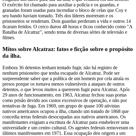
O exército foi chamado para auxiliar a polícia e os guardas, e
granadas foram usadas para incendiar o bloco de celas que Coy e
seu bando haviam tomado. Três dos líderes morreram e os
prisioneiros se renderam. Dois guardas perderam a vida e outros 14
ficaram feridos. O cerco durou 48 horas e ficou conhecido como "A
Batalha de Alcatraz", sendo tema de diversas séries de televisão e
filmes.
Mitos sobre Alcatraz: fatos e ficção sobre o propósito
da ilha.
Embora 36 detentos tenham tentado fugir, não há registro de
nenhum prisioneiro que tenha escapado de Alcatraz. Pode ser
surpreendente saber que a política de um homem por cela atraía os
presos porque os tornava menos vulneráveis a ataques de outros
detentos, o que levou muitos a quererem fugir
para
Alcatraz. Após
29 anos de funcionamento, em 1963, Alcatraz fechou suas portas
como prisão devido aos custos excessivos de operação, e não por
tentativas de fuga. Em 1969, um grupo de quase 100 ativistas
nativos americanos ocupou a ilha, citando um tratado de 1868 que
concedia terras federais desocupadas aos nativos americanos. Os
manifestantes exigiam a escritura de Alcatraz para estabelecer uma
universidade e um centro cultural. Os agentes federais removeram os
últimos manifestantes em 1971. Essa ocupação deu origem a um