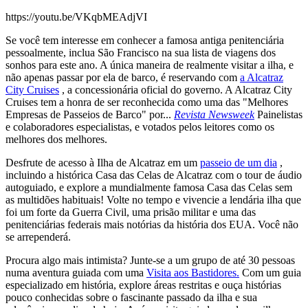
https://youtu.be/VKqbMEAdjVI
Se você tem interesse em conhecer a famosa antiga penitenciária
pessoalmente, inclua São Francisco na sua lista de viagens dos
sonhos para este ano. A única maneira de realmente visitar a ilha, e
não apenas passar por ela de barco, é reservando com
a Alcatraz
City Cruises
, a concessionária oficial do governo. A Alcatraz City
Cruises tem a honra de ser reconhecida como uma das "Melhores
Empresas de Passeios de Barco" por...
Revista Newsweek
Painelistas
e colaboradores especialistas, e votados pelos leitores como os
melhores dos melhores.
Desfrute de acesso à Ilha de Alcatraz em um
passeio de um dia
,
incluindo a histórica Casa das Celas de Alcatraz com o tour de áudio
autoguiado, e explore a mundialmente famosa Casa das Celas sem
as multidões habituais! Volte no tempo e vivencie a lendária ilha que
foi um forte da Guerra Civil, uma prisão militar e uma das
penitenciárias federais mais notórias da história dos EUA. Você não
se arrependerá.
Procura algo mais intimista? Junte-se a um grupo de até 30 pessoas
numa aventura guiada com uma
Visita aos Bastidores.
Com um guia
especializado em história, explore áreas restritas e ouça histórias
pouco conhecidas sobre o fascinante passado da ilha e sua