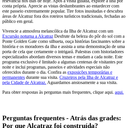
relevância nos dias de hoje. Após a visita guiada, explore a ilha por
conta própria. Aprecie as vistas deslumbrantes ao entardecer com
este passeio extremamente popular. Tire fotos inusitadas e descubra
áreas de Alcatraz fora dos roteiros turísticos tradicionais, fechadas ao
público em geral.
Vivencie a atmosfera melancólica da Ilha de Alcatraz com um
Excursão noturna a Alcatraz
Desfrute da beleza do pôr do sol com a
Ponte Golden Gate como silhueta, ouça histórias fascinantes sobre a
história e os moradores da ilha e assista a uma demonstração de uma
porta de cela que certamente o intrigará. Palestras com historiadores
especializados abordam diversos temas e mudam a cada noite. Este
programa exclusivo é limitado a algumas centenas de visitantes por
noite e inclui programas, passeios e atividades especiais não
oferecidos durante o dia. Confira as
exposições temporárias e
permanentes
durante sua visita.
Cruzeiros pela Ilha de Alcatraz e
pela Cidade de Alcatraz.
Aguardamos ansiosamente a sua visita.
Para obter respostas às perguntas mais frequentes, clique aqui.
aqui.
Perguntas frequentes - Atrás das grades:
Por que Alcatraz foi construída?