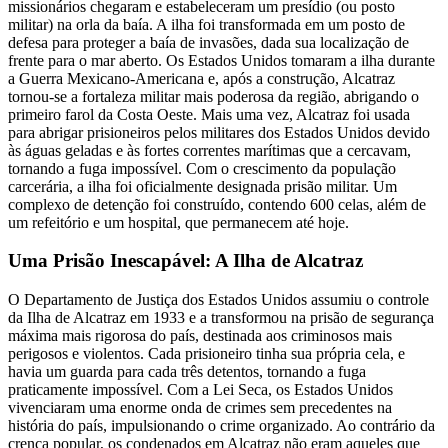
missionários chegaram e estabeleceram um presídio (ou posto
militar) na orla da baía. A ilha foi transformada em um posto de
defesa para proteger a baía de invasões, dada sua localização de
frente para o mar aberto. Os Estados Unidos tomaram a ilha durante
a Guerra Mexicano-Americana e, após a construção, Alcatraz
tornou-se a fortaleza militar mais poderosa da região, abrigando o
primeiro farol da Costa Oeste. Mais uma vez, Alcatraz foi usada
para abrigar prisioneiros pelos militares dos Estados Unidos devido
às águas geladas e às fortes correntes marítimas que a cercavam,
tornando a fuga impossível. Com o crescimento da população
carcerária, a ilha foi oficialmente designada prisão militar. Um
complexo de detenção foi construído, contendo 600 celas, além de
um refeitório e um hospital, que permanecem até hoje.
Uma Prisão Inescapável: A Ilha de Alcatraz
O Departamento de Justiça dos Estados Unidos assumiu o controle
da Ilha de Alcatraz em 1933 e a transformou na prisão de segurança
máxima mais rigorosa do país, destinada aos criminosos mais
perigosos e violentos. Cada prisioneiro tinha sua própria cela, e
havia um guarda para cada três detentos, tornando a fuga
praticamente impossível. Com a Lei Seca, os Estados Unidos
vivenciaram uma enorme onda de crimes sem precedentes na
história do país, impulsionando o crime organizado. Ao contrário da
crença popular, os condenados em Alcatraz não eram aqueles que