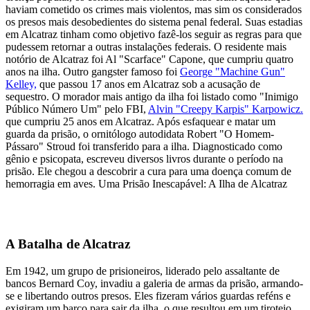
haviam cometido os crimes mais violentos, mas sim os considerados
os presos mais desobedientes do sistema penal federal. Suas estadias
em Alcatraz tinham como objetivo fazê-los seguir as regras para que
pudessem retornar a outras instalações federais. O residente mais
notório de Alcatraz foi Al "Scarface" Capone, que cumpriu quatro
anos na ilha. Outro gangster famoso foi
George "Machine Gun"
Kelley,
que
passou 17 anos em Alcatraz sob a acusação de
sequestro. O morador mais antigo da ilha foi listado como "Inimigo
Público Número Um" pelo FBI,
Alvin "Creepy Karpis" Karpowicz.
que cumpriu 25 anos em Alcatraz. Após esfaquear e matar um
guarda da prisão, o ornitólogo autodidata Robert "O Homem-
Pássaro" Stroud foi transferido para a ilha. Diagnosticado como
gênio e psicopata, escreveu diversos livros durante o período na
prisão. Ele chegou a descobrir a cura para uma doença comum de
hemorragia em aves. Uma Prisão Inescapável: A Ilha de Alcatraz
A Batalha de Alcatraz
Em 1942, um grupo de prisioneiros, liderado pelo assaltante de
bancos Bernard Coy, invadiu a galeria de armas da prisão, armando-
se e libertando outros presos. Eles fizeram vários guardas reféns e
exigiram um barco para sair da ilha, o que resultou em um tiroteio.