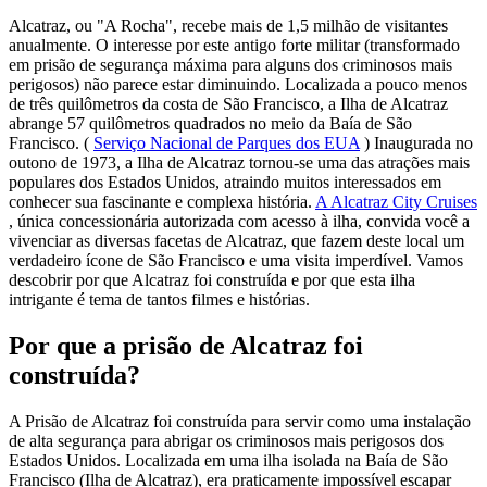
Alcatraz, ou "A Rocha", recebe mais de 1,5 milhão de visitantes
anualmente. O interesse por este antigo forte militar (transformado
em prisão de segurança máxima para alguns dos criminosos mais
perigosos) não parece estar diminuindo. Localizada a pouco menos
de três quilômetros da costa de São Francisco, a Ilha de Alcatraz
abrange 57 quilômetros quadrados no meio da Baía de São
Francisco. (
Serviço Nacional de Parques dos EUA
)
Inaugurada no
outono de 1973, a Ilha de Alcatraz tornou-se uma das atrações mais
populares dos Estados Unidos, atraindo muitos interessados em
conhecer sua fascinante e complexa história.
A Alcatraz City Cruises
,
única concessionária autorizada com acesso à ilha, convida você a
vivenciar as diversas facetas de Alcatraz, que fazem deste local um
verdadeiro ícone de São Francisco e uma visita imperdível. Vamos
descobrir por que Alcatraz foi construída e por que esta ilha
intrigante é tema de tantos filmes e histórias.
Por que a prisão de Alcatraz foi
construída?
A Prisão de Alcatraz foi construída para servir como uma instalação
de alta segurança para abrigar os criminosos mais perigosos dos
Estados Unidos. Localizada em uma ilha isolada na Baía de São
Francisco (Ilha de Alcatraz), era praticamente impossível escapar