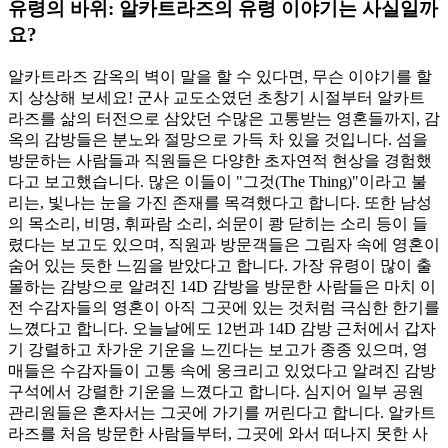
유령의 바위: 알카트라즈의 유령 이야기는 사실일까
요?
알카트라즈 감옥의 벽이 말을 할 수 있다면, 무슨 이야기를 할
지 상상해 보세요! 군사 교도소였던 초창기 시절부터 알카트
라즈를 삶의 터전으로 삼았던 수많은 고통받는 영혼들까지, 감
옥의 감방들은 분노와 절망으로 가득 차 있을 것입니다. 섬을
방문하는 사람들과 직원들은 다양한 초자연적 현상을 경험했
다고 보고했습니다. 많은 이들이 "그것(The Thing)"이라고 불
리는, 빛나는 눈을 가진 존재를 목격했다고 합니다. 또한 남성
의 목소리, 비명, 휘파람 소리, 쇠문이 쾅 닫히는 소리 등이 들
렸다는 보고도 있으며, 직원과 방문객들은 그림자 속에 영혼이
숨어 있는 듯한 느낌을 받았다고 합니다. 가장 유령이 많이 출
몰하는 감방으로 알려진 14D 감방을 방문한 사람들은 마치 이
전 수감자들의 영혼이 아직 그곳에 있는 것처럼 극심한 한기를
느꼈다고 합니다. 오늘날에도 12번과 14D 감방 근처에서 갑자
기 강렬하고 차가운 기운을 느낀다는 보고가 종종 있으며, 영
매들은 수감자들이 고통 속에 웅크리고 있었다고 알려진 감방
구석에서 강렬한 기운을 느꼈다고 합니다. 심지어 일부 공원
관리원들은 혼자서는 그곳에 가기를 꺼린다고 합니다. 알카트
라즈를 처음 방문한 사람들부터, 그곳에 와서 떠나지 못한 사