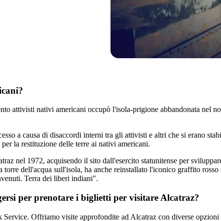
icani?
nto attivisti nativi americani occupò l'isola-prigione abbandonata nel no
o a causa di disaccordi interni tra gli attivisti e altri che si erano stab
 per la restituzione delle terre ai nativi americani.
catraz nel 1972, acquisendo il sito dall'esercito statunitense per svilup
rre dell'acqua sull'isola, ha anche reinstallato l'iconico graffito ross
venuti. Terra dei liberi indiani".
ersi per prenotare i biglietti per visitare Alcatraz?
k Service. Offriamo visite approfondite ad Alcatraz con diverse opzioni di