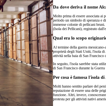
Da dove deriva il nome Alc
Molto prima di essere associata ai p
periodo un simbolo di speranza e di 
immense colonie di pellicani bruni. 
(Isola dei Pellicani), registrato da
Qual era lo scopo originari
Al termine della guerra messicano-
proprietà degli Stati Uniti, l'isola 
attività nella baia di San Francisco d
In seguito, l'isola sarebbe stata uti
di San Francisco durante la Guerra
Per cosa è famosa l'isola di
Molti hanno sentito parlare del pen
reputazione di essere una delle prigi
funzione. Altri, invece, conosceran
protesta per gli attivisti nativi ameri