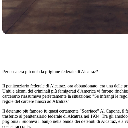
Per cosa era più nota la prigione federale di Alcatraz?
Il penitenziario federale di Alcatraz, ora abbandonato, era una delle pri
Uniti e alcuni dei criminali più famigerati d'America vi furono rinch
carcerario riassumeva perfettamente la situazione: "Se infrangi le regole
regole del carcere finisci ad Alcatraz".
Il detenuto più famoso fu quasi certamente "Scarface" Al Capone, il 
trasferito al penitenziario federale di Alcatraz nel 1934. Tra gli aneddot
prigionia? Suonava il banjo nella banda dei detenuti di Alcatraz, e a v
così si racconta.