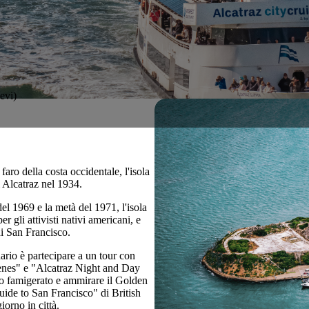
evi)
aro della costa occidentale, l'isola
i Alcatraz nel 1934.
el 1969 e la metà del 1971, l'isola
 gli attivisti nativi americani, e
 di San Francisco.
rio è partecipare a un tour con
cenes" e "Alcatraz Night and Day
sito famigerato e ammirare il Golden
ide to San Francisco" di British
orno in città.