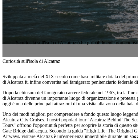
5 curiosità sull'isola di Alcatraz (che probabilmente non conosc
Curiosità sull'isola di Alcatraz
Sviluppata a metà del XIX secolo come base militare dotata del primo f
di Alcatraz fu infine convertita nel famigerato penitenziario federale d
Dopo la chiusura del famigerato carcere federale nel 1963, tra la fine d
di Alcatraz divenne un importante luogo di organizzazione e protesta per
oggi è una delle principali attrazioni di una visita alla zona della baia
Uno dei modi migliori per comprendere a fondo questo luogo leggenda
Alcatraz City Cruises. I nostri popolari tour "Alcatraz Behind The S
Tours" offrono l'opportunità perfetta per scoprire la storia di questo 
Gate Bridge dall'acqua. Secondo la guida "High Life: The Original Gu
Airways, visitare Alcatraz è un'esperienza imperdibile durante un soggi