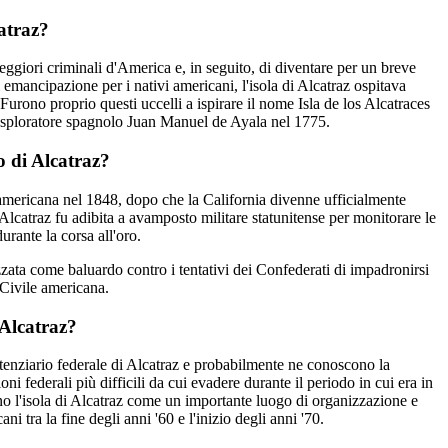
atraz?
eggiori criminali d'America e, in seguito, di diventare per un breve
emancipazione per i nativi americani, l'isola di Alcatraz ospitava
Furono proprio questi uccelli a ispirare il nome Isla de los Alcatraces
ll'esploratore spagnolo Juan Manuel de Ayala nel 1775.
o di Alcatraz?
americana nel 1848, dopo che la California divenne ufficialmente
di Alcatraz fu adibita a avamposto militare statunitense per monitorare le
urante la corsa all'oro.
lizzata come baluardo contro i tentativi dei Confederati di impadronirsi
 Civile americana.
 Alcatraz?
itenziario federale di Alcatraz e probabilmente ne conoscono la
oni federali più difficili da cui evadere durante il periodo in cui era in
no l'isola di Alcatraz come un importante luogo di organizzazione e
cani tra la fine degli anni '60 e l'inizio degli anni '70.