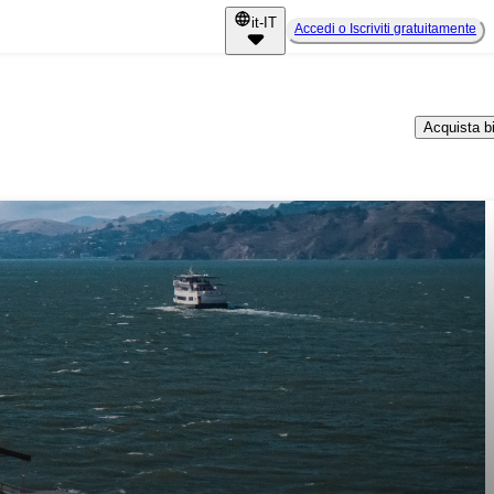
it-IT
Accedi o Iscriviti gratuitamente
Acquista big