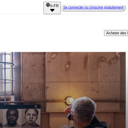
fr-FR
Se connecter ou s'inscrire gratuitement
Acheter des b