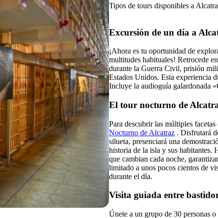
Tipos de tours disponibles a Alcatr
Excursión de un día a Alca
¡Ahora es tu oportunidad de explorar
multitudes habituales! Retrocede en
durante la Guerra Civil, prisión mil
Estados Unidos. Esta experiencia du
Incluye la audioguía galardonada «
El tour nocturno de Alcatr
Para descubrir las múltiples facetas
Nocturno de Alcatraz
.
Disfrutará d
silueta, presenciará una demostraci
historia de la isla y sus habitantes
que cambian cada noche, garantizan
limitado a unos pocos cientos de vi
durante el día.
Visita guiada entre bastido
Únete a un grupo de 30 personas o