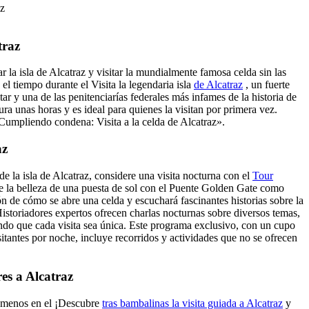
az
traz
 la isla de Alcatraz y visitar la mundialmente famosa celda sin las
 el tiempo durante el
Visita
la legendaria isla
de Alcatraz
, un fuerte
itar y una de las penitenciarías federales más infames de la historia de
ra unas horas y es ideal para quienes la visitan por primera vez.
Cumpliendo condena: Visita a la celda de Alcatraz».
az
 de la isla de Alcatraz, considere una visita nocturna con el
Tour
e la belleza de una puesta de sol con el Puente Golden Gate como
ón de cómo se abre una celda y escuchará fascinantes historias sobre la
. Historiadores expertos ofrecen charlas nocturnas sobre diversos temas,
do que cada visita sea única. Este programa exclusivo, con un cupo
sitantes por noche, incluye recorridos y actividades que no se ofrecen
res a Alcatraz
 menos en el
¡Descubre
tras bambalinas la visita guiada a Alcatraz
y