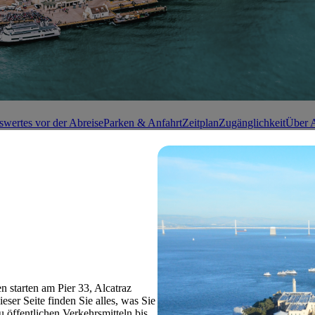
swertes vor der Abreise
Parken & Anfahrt
Zeitplan
Zugänglichkeit
Über A
n starten am Pier 33, Alcatraz
ser Seite finden Sie alles, was Sie
 öffentlichen Verkehrsmitteln bis