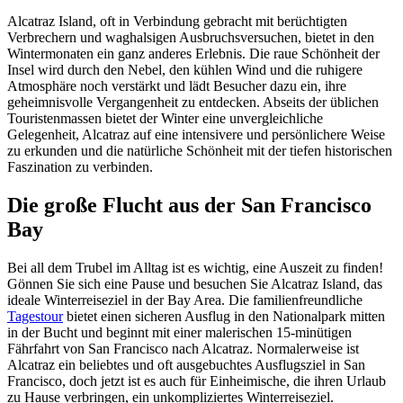
Alcatraz Island, oft in Verbindung gebracht mit berüchtigten
Verbrechern und waghalsigen Ausbruchsversuchen, bietet in den
Wintermonaten ein ganz anderes Erlebnis. Die raue Schönheit der
Insel wird durch den Nebel, den kühlen Wind und die ruhigere
Atmosphäre noch verstärkt und lädt Besucher dazu ein, ihre
geheimnisvolle Vergangenheit zu entdecken. Abseits der üblichen
Touristenmassen bietet der Winter eine unvergleichliche
Gelegenheit, Alcatraz auf eine intensivere und persönlichere Weise
zu erkunden und die natürliche Schönheit mit der tiefen historischen
Faszination zu verbinden.
Die große Flucht aus der San Francisco
Bay
Bei all dem Trubel im Alltag ist es wichtig, eine Auszeit zu finden!
Gönnen Sie sich eine Pause und besuchen Sie Alcatraz Island, das
ideale Winterreiseziel in der Bay Area. Die familienfreundliche
Tagestour
bietet einen sicheren Ausflug in den Nationalpark mitten
in der Bucht und beginnt mit einer malerischen 15-minütigen
Fährfahrt von San Francisco nach Alcatraz. Normalerweise ist
Alcatraz ein beliebtes und oft ausgebuchtes Ausflugsziel in San
Francisco, doch jetzt ist es auch für Einheimische, die ihren Urlaub
zu Hause verbringen, ein unkompliziertes Winterreiseziel.