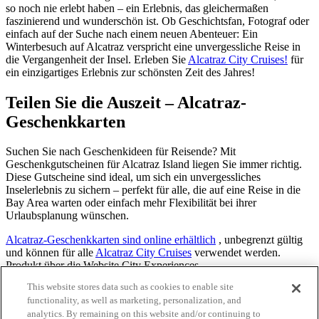
so noch nie erlebt haben – ein Erlebnis, das gleichermaßen
faszinierend und wunderschön ist. Ob Geschichtsfan, Fotograf oder
einfach auf der Suche nach einem neuen Abenteuer: Ein
Winterbesuch auf Alcatraz verspricht eine unvergessliche Reise in
die Vergangenheit der Insel. Erleben Sie
Alcatraz City Cruises!
für
ein einzigartiges Erlebnis zur schönsten Zeit des Jahres!
Teilen Sie die Auszeit – Alcatraz-
Geschenkkarten
Suchen Sie nach Geschenkideen für Reisende? Mit
Geschenkgutscheinen für Alcatraz Island liegen Sie immer richtig.
Diese Gutscheine sind ideal, um sich ein unvergessliches
Inselerlebnis zu sichern – perfekt für alle, die auf eine Reise in die
Bay Area warten oder einfach mehr Flexibilität bei ihrer
Urlaubsplanung wünschen.
Alcatraz-Geschenkkarten sind online erhältlich
,
unbegrenzt gültig
und können für alle
Alcatraz City Cruises
verwendet werden.
Produkt über die Website City Experiences.
This website stores data such as cookies to enable site
Ursprüngliches Veröffentlichungsdatum: 20. Oktober 2023
functionality, as well as marketing, personalization, and
analytics. By remaining on this website and/or continuing to